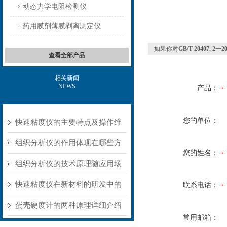
动态力学电阻检测仪
药用膜剂薄膜剥离测定仪
如果你对
GB/T 20407. 2一2
查看全部产品
相关新闻
NEWS
产品：
您的单位：
快速粘度仪的主要特点及操作维
护方式
组织分析仪的作用体现在哪些方
您的姓名：
面？
组织分析仪的技术原理随应用场
景不同存在明显差异
快速粘度仪在新材料的研发中的
联系电话：
应用
蛋壳硬度计的两种原理详细介绍
常用邮箱：