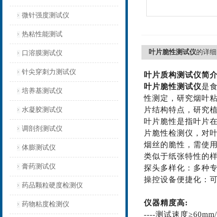
微针强度测试仪
热粘性能测试
叶片脆性测试仪
的详细
口溶膜测试仪
针尖穿刺力测试仪
叶片质构测试仪简
叶片脆性测试仪
是
培养基测试仪
性
测定
，
研究烟叶
片结构特点，研究
水凝胶测试仪
叶片脆性是指叶片
调剖剂测试仪
片脆性检测仪，对
烟丝的脆性，需使
体膨测试仪
类似于纸张特性的
膏药测试仪
探头多样化：
多种
操控设备
便捷化
：
药品颗粒硬度检测仪
仪器精度高
:
药物粘度检测仪
----
测试速度
≥
60
mm/