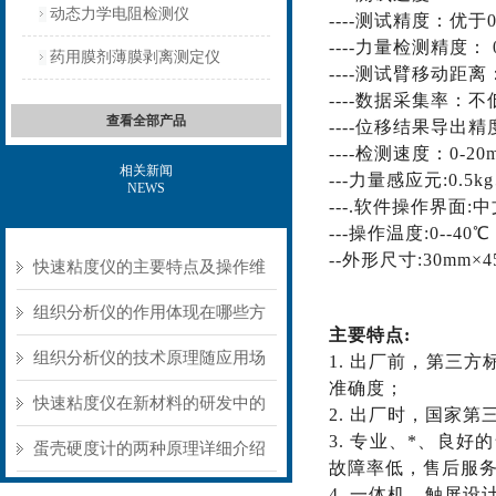
动态力学电阻检测仪
----
测试
精度：优于
0
----
力量检测精度：
药用膜剂薄膜剥离测定仪
----
测试臂移动距离
----
数据采集率：不
查看全部产品
----
位移结果导出精
----
检测速度：
0-20
相关新闻
---
力量
感应元
:
0.5k
NEWS
---.
软件操作界面
:
中
---
操作温度
:0--40
℃
--
外形尺寸
:
30
mm×
4
快速粘度仪的主要特点及操作维
护方式
组织分析仪的作用体现在哪些方
主要特点
:
面？
组织分析仪的技术原理随应用场
1.
出厂前，
第三方
准确度
；
景不同存在明显差异
快速粘度仪在新材料的研发中的
2.
出厂时，国家第
3.
专业、*、良好
应用
蛋壳硬度计的两种原理详细介绍
故障率低，售后服
4.
一体机，触屏设