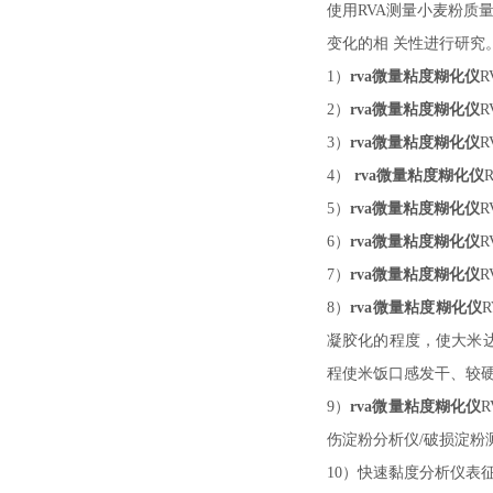
使用
RVA测量小麦粉质
变化的相 关性进行研究
1）
rva微量粘度糊化仪
R
2）
rva微量粘度糊化仪
R
3）
rva微量粘度糊化仪
R
4）
rva微量粘度糊化仪
R
5）
rva微量粘度糊化仪
R
6）
rva微量粘度糊化仪
R
7）
rva微量粘度糊化仪
R
8）
rva微量粘度糊化仪
R
凝胶化的程度，使大米
程使米饭口感发干、较
9）
rva微量粘度糊化仪
R
伤淀粉分析仪
/破损淀粉
10）快速黏度分析仪表