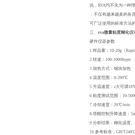
说，RVA均不失为一种
：不仅有越来越多的各
可广泛使用的标准方法
三、
rva微量粘度糊化仪
硬件仪器参数
1.样品量：10-
20
g（Rapi
2.转速：100-10000rpm
3.加热方式：铜块加热
4.温度范围：0-
20
0℃
5.升温速度：
z
大可调
18
6.粘度测试范围：10-5000
7.冷却速度：
20
℃/min
8.塔帽控制升降速度：5mm
9.分析结果：糊化温度
10.参考标准：GB/T24852-