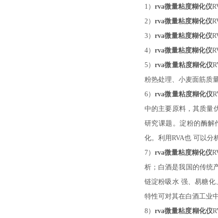
1）
rva微量粘度糊化仪
R
2）
rva微量粘度糊化仪
R
3）
rva微量粘度糊化仪
R
4）
rva微量粘度糊化仪
R
5）
rva微量粘度糊化仪
R
粉热处理、小麦面筋质
6）
rva微量粘度糊化仪
R
中的主要原料，其质量
研究课题。淀粉的酶解
化。利用RVA也 可以
7）
rva微量粘度糊化仪
R
析；白酒是我国的传统
链淀粉吸水
强、易糖化
特性可对其在白酒工业
8）
rva微量粘度糊化仪
R