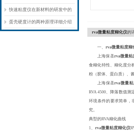
景不同存在明显差异
快速粘度仪在新材料的研发中的
应用
蛋壳硬度计的两种原理详细介绍
rva微量粘度糊化仪
的
一、
rva微量粘度糊
上海保圣
rva微量
食糊化特性、糊化度分
粉（胶体、蛋白质）、
上海保圣
rva微量
RVA 4500、降落数值测
环境条件的要求简单，
究。
典型的
RVA糊化曲线
1、
rva微量粘度糊化仪
R