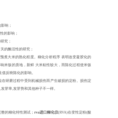
的影响；
特性的影响；
的研究；
有关的酶活性的研究；
析预煮大米的熟化程度。糊化分析程序
表明改变凝胶化的
影响米饭的质地，新鲜
大米粘性较大，而陈化过程使米饭
回生值反映陈化的影响。
粒在研磨过程中受到机械损伤而产生破损的淀粉。损伤淀
,发芽率,发芽势和其他种子不一样。
完整的糊化特性测试；
rva进口糊化仪
(RVA)在变性淀粉(酸