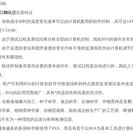
响.
进口糊化仪
仪器特点
：加热或冷却时的温度变化速率可以由计算机配用的软件控制，高可达
1
3.5分钟。
：由于测试过程及测试结果分析全部由计算机控制，因此
RVA的操作非
：由于温度的变化和搅拌速度的变化均有可靠的监测系统并由计算机调节
复性和重现性。
：除试样制备和某些必要的基本操作外，测试过程是自动进行的，因此人
性。
：用户可利用
RVA的计算机软件可根据试样的特点随意改变测试条件或
因此，RVA的应用范围很广，具有*的适应性和高度的灵活性。
：在粮食储藏与加工、种子科学、食品科学、谷物科学、作物育种及发酵
科学家、植物育种学家、谷物贸易商、面粉或淀粉生产厂的工艺师、啤酒
A均不失为一种理想的品质分析和检测仪器。
越来越多的各国科学家使用了
RVA，而且有若干以RVA为基本工具进行测