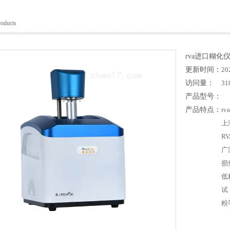
roducts
rva进口糊化
更新时间：
20
访问量：
31
产品型号：
产品特点：
r
上海
R
广
损
低
试
粉