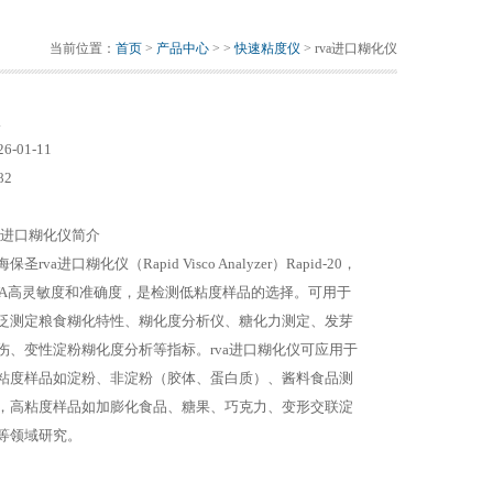
当前位置：
首页
>
产品中心
> >
快速粘度仪
> rva进口糊化仪
仪
26-01-11
82
va进口糊化仪简介
保圣rva进口糊化仪（Rapid Visco Analyzer）Rapid-20，
VA高灵敏度和准确度，是检测低粘度样品的选择。可用于
泛测定粮食糊化特性、糊化度分析仪、糖化力测定、发芽
伤、变性淀粉糊化度分析等指标。rva进口糊化仪可应用于
粘度样品如淀粉、非淀粉（胶体、蛋白质）、酱料食品测
，高粘度样品如加膨化食品、糖果、巧克力、变形交联淀
等领域研究。