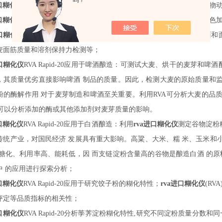
吗？
进口糊化仪
RVA Rapid-
20
应用于挤压膨化食品与饲料：快餐食品、早餐谷物
进口糊化仪
RVA Rapid-
20
应用于面条与通心粉：意大利通心面条、亚洲白色
进口糊化仪
RVA Rapid-
20
应用于制粉和烘焙：用于蛋糕、面包、意大利面和
麦面筋质量和溶剂保持力检测等；
进口糊化仪
RVA Rapid-
20
应用于啤酒酿造：可测试大麦、烘干的麦芽和啤酒
，其质量优劣直接影响啤酒
制品的质量。因此，检测大麦的原始质量和
粉的酶解作用
对于麦芽制造和啤酒至关重要。利用
RVA可分析大麦的品
也 可以分析添加的酶或其他添加剂对麦芽质量的影响。
进口糊化仪
RVA Rapid-
20
应用于白酒酿造：利用
rva进口糊化仪
测定谷物淀粉
传统产业，对国民经济
发展具有重大影响。高粱、大米、糯
米、玉米和
糖化、利用率高、能耗低，因
而支链淀粉含量高的谷物是酿造白酒
的原
中
的应用进行探索分析；
进口糊化仪
RVA Rapid-
20
应用于研究饺子粉的糊化特性；
rva进口糊化仪
(R
评定等品质指标的相关性；
进口糊化仪
RVA Rapid-
20
分析荸荠淀粉糊化特性
,研究不同淀粉质量分数和同