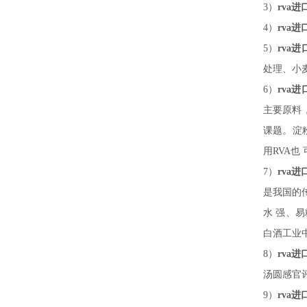
3）
rva
4）
rva
5）
rva
处理、小
6）
rva
主要原料
课题。淀
用RVA
7）
rva
是我国的
水
强、易
白酒工业
8）
rva
汤圆感官
9）
rva