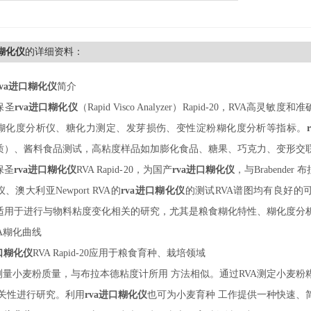
口糊化仪
的详细资料：
rva进口糊化仪
简介
保圣
rva进口糊化仪
（
Rapid Visco Analyzer）Rapid-
20
，
RVA高灵敏度和
糊化度分析仪、糖化力测定、发芽损伤、变性淀粉糊化度分析等指标。
质）、酱料食品测试，高粘度样品如加膨化食品、糖果、巧克力、变形交
保圣
rva进口糊化仪
RVA Rapid-
20
，为国产
rva进口糊化仪
，与
Brabende
、澳大利亚Newport RVA的
rva进口糊化仪
的测试
RVA谱图均有良好的
适用于进行与物料粘度变化相关的研究，尤其是粮食糊化特性、糊化度分
VA糊化曲线
进口糊化仪
RVA Rapid-
20
应用于粮食育种、栽培领域
A测量小麦粉质量，与布拉本德粘度计所用 方法相似。通过RVA测定小麦
 关性进行研究。利用
rva进口糊化仪
也可为小麦育种
工作提供一种快速、