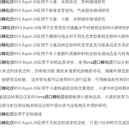
进口糊化仪
RVA Rapid-
20
应用于小麦、水稻杂交、育种领域研究
进口糊化仪
RVA Rapid-
20
应用于粮食发芽损伤、气候损伤领域研究
进口糊化仪
RVA Rapid-
20
应用于大麦、小麦、水稻储存领域研究
进口糊化仪
RVA Rapid-
20
应用于生育类型与施氮水平对粳稻淀粉
RVA谱特性
进口糊化仪
RVA Rapid-
20
应用于播期与地点对不同生态类型粳稻淀粉
RVA谱
进口糊化仪
RVA Rapid-
20
应用于小麦品种淀粉特性变异及其与面条品质关系
进口糊化仪
RVA Rapid-
20
应用于冬小麦旗叶蔗糖和籽粒淀粉合成动态及与其
进口糊化仪
RVA Rapid-
20
应用于水稻品质评价，使用
rva进口糊化仪
可以分
大米达到佳状态时，仍有相当数
量的未凝胶化的物质存在。储藏年限也
、较硬而且松散。
这些变化都可以使用
RVA进行监测，可用峰值粘性和
进口糊化仪
RVA Rapid-
20
应用于小麦粉破损淀粉含量测定，小麦中的淀粉颗
/破损淀粉测定仪及RVA
rva进口糊化仪
都能检测小麦粉品质，大麦的发芽力
速黏度分析仪表征籼米陈化过程中蛋白质与淀粉相互作用的研究。
进口糊化仪
应用于淀粉领域
进口糊化仪
RVA Rapid-
20
应用于天然淀粉或变性淀粉，只需
13分钟即可完成