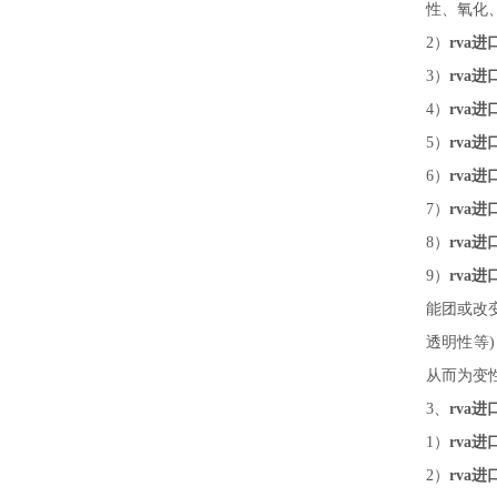
性、氧化
2）
rva
3）
rva
4）
rva
5）
rva
6）
rva
7
）
rva
8
）
rva
9
）
rva
能团或改
透明性等
从而为变
3、
rva
1）
rva
2）
rva