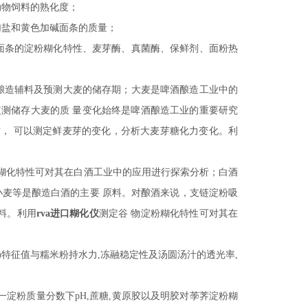
动物饲料的熟化度；
加盐和黄色加碱面条的质量；
面条的淀粉糊化特性、麦芽酶、真菌酶、保鲜剂、面粉热
酿造辅料及预测大麦的储存期；大麦是啤酒酿造工业中的
监测储存大麦的质
量变化始终是啤酒酿造工业的重要研究
质， 可以测定鲜麦芽的变化，分析大麦芽糖化力变化。利
糊化特性可对其在白酒工业中的应用进行探索分析；白酒
小麦等是酿造白酒的主要
原料。对酿酒来说，支链淀粉吸
料。利用
rva进口糊化仪
测定谷
物淀粉糊化特性可对其在
VA)特征值与糯米粉持水力,冻融稳定性及汤圆汤汁的透光率,
一淀粉质量分数下pH,蔗糖,黄原胶以及明胶对荸荠淀粉糊