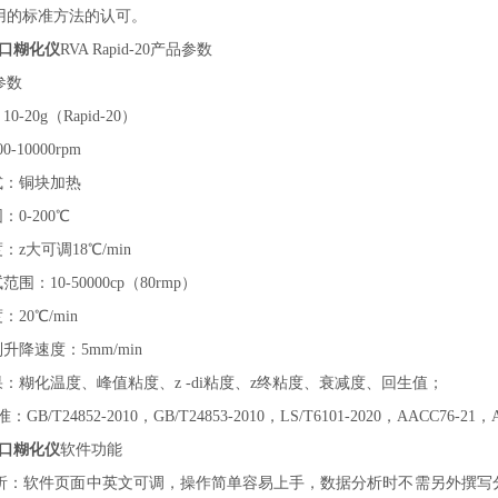
用的标准方法的认可。
进口糊化仪
RVA Rapid-
20
产品参数
参数
10-
20
g（Rapid-
20
）
0-10000rpm
式：铜块加热
：0-
20
0℃
度：
z
大可调
18℃/min
范围：10-50000cp（80rmp）
度：
20
℃/min
升降速度：5mm/min
结果：糊化温度、峰值粘度、
z -
di粘度、
z
终粘度、衰减度、回生值；
：GB/T24852-2010，GB/T24853-2010，LS/T6101-2020，AACC76-21，
进口糊化仪
软件功能
据分析：软件页面中英文可调，操作简单容易上手，数据分析时不需另外撰