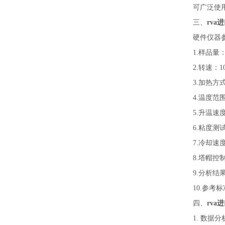
可广泛使
三、
rva
硬件仪器
1.样品量：
2.转速：10
3.加热方
4.温度范围
5.升温速
6.粘度测试
7.冷却速
8.塔帽控制
9.分析
10.参考标准
四、
rva
1. 数