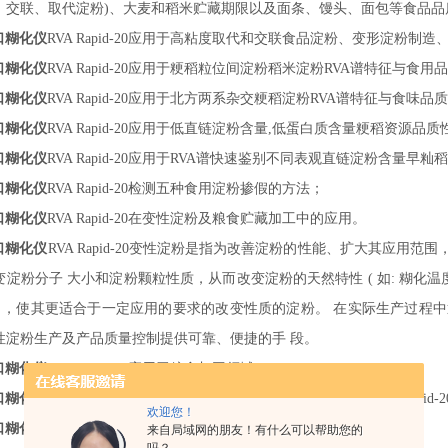
、交联、取代淀粉)、大麦和稻米贮藏期限以及面条、馒头、面包等食品品
进口糊化仪
RVA Rapid-
20
应用于高粘度取代和交联食品淀粉、变形淀粉制造
进口糊化仪
RVA Rapid-
20
应用于粳稻粒位间淀粉稻米淀粉
RVA谱特征与食用
进口糊化仪
RVA Rapid-
20
应用于北方两系杂交粳稻淀粉
RVA谱特征与食味品
进口糊化仪
RVA Rapid-
20
应用于低直链淀粉含量
,低蛋白质含量粳稻资源品质
进口糊化仪
RVA Rapid-
20
应用于
RVA谱快速鉴别不同表观直链淀粉含量早籼
进口糊化仪
RVA Rapid-
20
检测五种食用淀粉掺假的方法；
进口糊化仪
RVA Rapid-
20
在变性淀粉及粮食贮藏加工中的应用。
进口糊化仪
RVA Rapid-
20
变性淀粉是指为改善淀粉的性能、扩大其应用范围
变淀粉分子
大小和淀粉颗粒性质，从而改变淀粉的天然特性
( 如: 糊
) ，使其更适合于一定应用的要求的改变性质的淀粉。 在实际生产过程
性淀粉生产及产品质量控制提供可靠、便捷的手
段。
进口糊化仪
RVA Rapid-
20
应用于粮食加工领域
进口糊化仪
RVA Rapid-
20
应用于面粉碾磨与烘焙：
rva进口糊化仪
RVA Rapid-
2
欢迎您！
进口糊化仪
RVA Rapid-
20
应用于燕麦粉的淀粉糊化特性；
来自局域网的朋友！有什么可以帮助您的