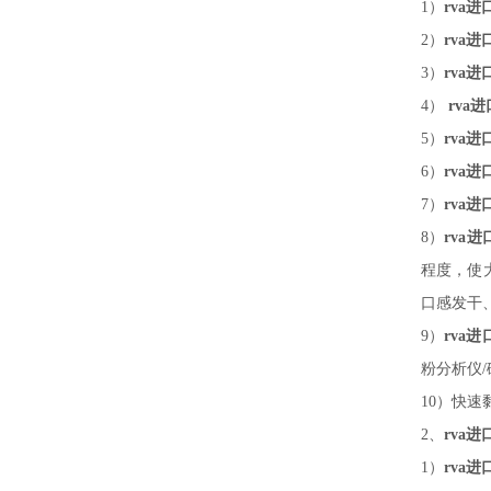
1）
rva
2）
rva
3）
rva
4）
rva
5）
rva
6）
rva
7）
rva
8）
rva
程度，使
口感发干
9）
rva
粉分析仪
10）快
2、
rva
1）
rva