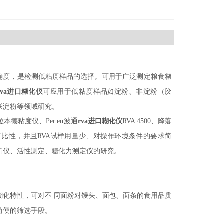
准确度，是检测低粘度样品的选择。可用于广泛测定粮食糊
rva进口糊化仪
可应用于低粘度样品如淀粉、非淀粉（胶
联淀粉等领域研究。
r 布拉本德粘度仪、Perten波通
rva进口糊化仪
RVA 4500、降落
可比性，并且RVA试样用量少、对操作环境条件的要求简
析仪、活性测定、糖化力测定仪的研究。
粉糊化特性，可对不 同面粉对馒头、面包、面条的食用品质
简便的筛选手段。