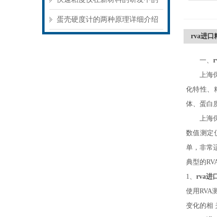
应用
蛋壳硬度计的两种原理详细介绍
rva进
一、
上海
化特性、
体、蛋白
上海
数值测定仪
单，非常
典型的
R
1、
rva
使用
RV
变化的相