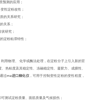
质预测的应用；
、变性淀粉改性；
品质的关系研究；
质的关系；
性状研究；
稻的淀粉粘滞特性；
，利用物理、
化学或酶法处理，在淀粉分子上引入新的官
化温度、热粘度及其稳定性、冻融稳定性、凝胶力、成膜性、
中通过
rva进口糊化仪
，可用于控制变性淀粉的变性程度，
0
可测试淀粉质量、面筋质量及气候损伤；