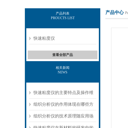
产品中心
P
产品列表
PROUCTS LIST
上海保圣实业发展有限公司
快速粘度仪
查看全部产品
相关新闻
NEWS
快速粘度仪的主要特点及操作维
护方式
组织分析仪的作用体现在哪些方
面？
组织分析仪的技术原理随应用场
景不同存在明显差异
快速粘度仪在新材料的研发中的