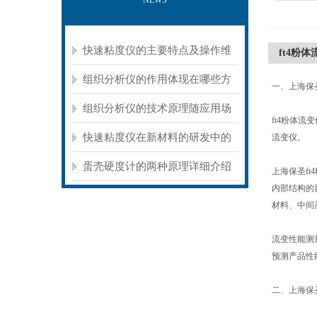
NEWS
快速粘度仪的主要特点及操作维
ft4粉
护方式
组织分析仪的作用体现在哪些方
一、上海保
面？
组织分析仪的技术原理随应用场
ft4粉体
景不同存在明显差异
快速粘度仪在新材料的研发中的
流变仪。
应用
蛋壳硬度计的两种原理详细介绍
上海保圣f
内部结构的
材料、中间
流变性能测
预测产品性
二、上海保