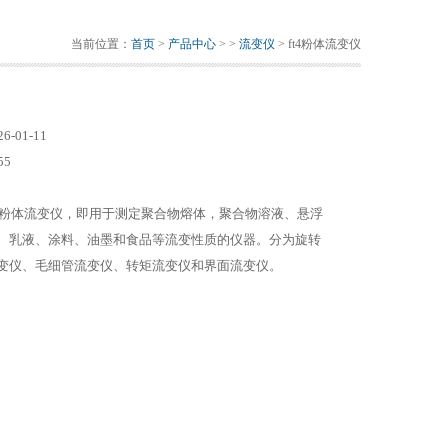
当前位置：
首页
>
产品中心
> >
流变仪
> ft4粉体流变仪
26-01-11
55
t4粉体流变仪，即用于测定聚合物熔体，聚合物溶液、悬浮
、乳液、涂料、油墨和食品等流变性质的仪器。分为旋转
变仪、毛细管流变仪、转矩流变仪和界面流变仪。