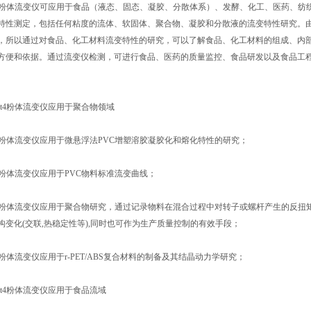
t4粉体流变仪可应用于食品（液态、固态、凝胶、分散体系）、发酵、化工、医药、
特性测定，包括任何粘度的流体、软固体、聚合物、凝胶和分散液的流变特性研究。
，所以通过对食品、化工材料流变特性的研究，可以了解食品、化工材料的组成、内
方便和依据。通过流变仪检测，可进行食品、医药的质量监控、食品研发以及食品工
圣ft4粉体流变仪应用于聚合物领域
t4粉体流变仪应用于微悬浮法PVC增塑溶胶凝胶化和熔化特性的研究；
t4粉体流变仪应用于PVC物料标准流变曲线；
t4粉体流变仪应用于聚合物研究，通过记录物料在混合过程中对转子或螺杆产生的反扭
构变化(交联,热稳定性等),同时也可作为生产质量控制的有效手段；
4粉体流变仪应用于r-PET/ABS复合材料的制备及其结晶动力学研究；
圣ft4粉体流变仪应用于食品流域