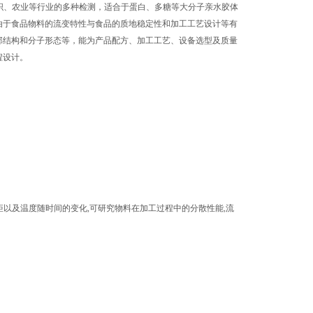
纺织、农业等行业的多种检测，适合于蛋白、多糖等大分子亲水胶体
由于食品物料的流变特性与食品的质地稳定性和加工工艺设计等有
部结构和分子形态等，能为产品配方、加工工艺、设备选型及质量
程设计。
矩以及温度随时间的变化,可研究物料在加工过程中的分散性能,流