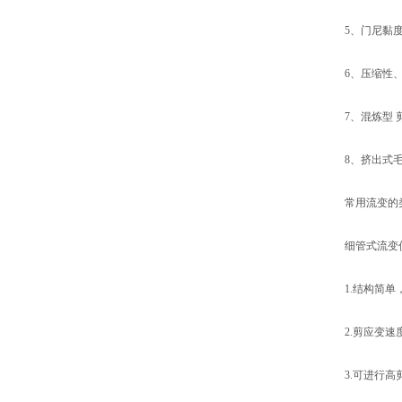
5、门尼黏度
6、压缩性、
7、混炼型 剪
8、挤出式毛细管
常用流变的
细管式流变
1.结构简
2.剪应变速
3.可进行高