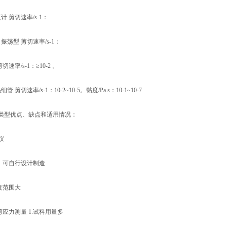
计 剪切速率/s-1：
振荡型 剪切速率/s-1：
切速率/s-1：≥10-2 。
 剪切速率/s-1：10-2~10-5。黏度/Pa.s：10-1~10-7
类型优点、缺点和适用情况：
仪
单，可自行设计制造
度范围大
剪应力测量 1.试料用量多