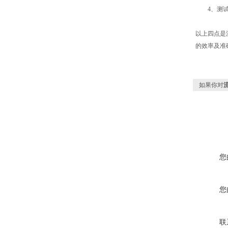
4、测试
以上四点是
的效率及准
如果你对
流
您
您
联