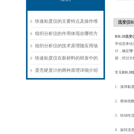
NEWS
快速粘度仪的主要特点及操作维
流变仪Rh
护方式
组织分析仪的作用体现在哪些方
RH-20
流变仪
学信息来估
面？
组织分析仪的技术原理随应用场
计，确定哪
景不同存在明显差异
快速粘度仪在新材料的研发中的
据，经过分
应用
蛋壳硬度计的两种原理详细介绍
常见
RH-20
1、落球黏度计
2、熔体指数仪
3、转动性流变仪
4、旋转流变仪