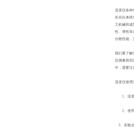
流变仪各种
长径比来研
工机械和成
性、弹性等
分散性能、
我们要了解
仪测量剪切
中，需要注
流变仪使用
1、流变仪
2、使用环
3、实验台