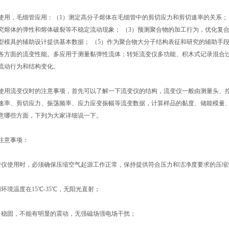
使用，毛细管应用：（1）测定高分子熔体在毛细管中的剪切应力和剪切速率的关系；
究熔体的弹性和熔体破裂等不稳定流动现象； （3）预测聚合物的加工行为，优化复合
型模具的辅助设计提供基本数据； （5）作为聚合物大分子结构表征和研究的辅助手
各方面的流变性能。多应用于测量黏弹性流体；转矩流变仪多功能、积木式记录混合过
流动行为和结构变化。
使用流变仪时的注意事项，首先可以了解一下流变仪的结构，流变仪一般由测量头、
速率、剪切应力、振荡频率、应力应变振幅等流变数据，计算样品的黏度、储能模量、
意哪些方面，下列为大家详细说一下。
注意事项：
使用时，必须确保压缩空气起源工作正常，保持提供符合压力和洁净度要求的压缩
境温度在15℃-35℃，无阳光直射；
稳固，不能有明显的震动，无强磁场强电场干扰；