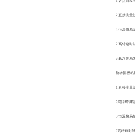
1.各点前
2.直接测
4.恒温快易
2.高转速时
3.悬浮体
旋转圆板粘
1.直接测量
2间隙可调
3.恒温快易
2高转速时