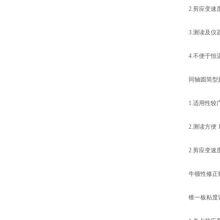
2.剪应变
3.测读及仪
4.不便于
同轴圆简型
1.适用性较
2.测读方便
2.剪应变速
牛顿性修正
锥一板粘度