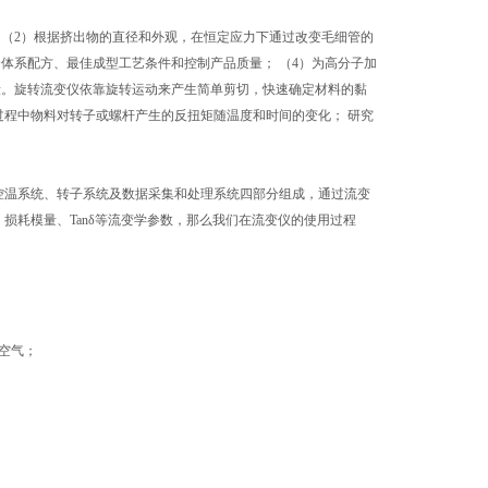
 （2）根据挤出物的直径和外观，在恒定应力下通过改变毛细管的
体系配方、最佳成型工艺条件和控制产品质量； （4）为高分子加
段。旋转流变仪依靠旋转运动来产生简单剪切，快速确定材料的黏
程中物料对转子或螺杆产生的反扭矩随温度和时间的变化； 研究
控温系统、转子系统及数据采集和处理系统四部分组成，通过流变
损耗模量、Tanδ等流变学参数，那么我们在流变仪的使用过程
空气；