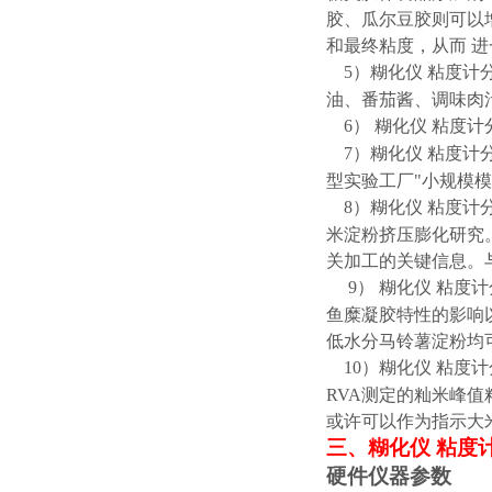
胶、瓜尔豆胶则可以
和最终粘度，从而 
5）
糊化仪
粘度计
油、番茄酱、调味肉
6）
糊化仪
粘度计
7）
糊化仪
粘度计
型实验工厂"小规模
8）
糊化仪
粘度计
米淀粉挤压膨化研究
关加工的关键信息。
9）
糊化仪
粘度计
鱼糜凝胶特性的影响
低水分马铃薯淀粉均
10）
糊化仪
粘度计
RVA测定的籼米峰值粘
或许可以作为指示大
三、
糊化仪
粘度
硬件仪器参数