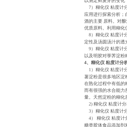
以测定鲜麦芽的变化
7）
糊化仪
粘度计
应用进行探索分析；
酒的主要
原料。对酿
优质原料。利用
糊化
8）
糊化仪
粘度计
定性及汤圆汤汁的透
9）
糊化仪
粘度计
以及明胶对荸荠淀粉
4、
糊化仪
粘度计分
1）
糊化仪
粘度计
薯淀粉是很多地区淀
在熟化过程中有低的
而有很强的水合能力
量。天然淀粉的糊化质量
2)
糊化仪
粘度计分
3）
糊化仪
粘度计
4）
糊化仪
粘度计
糖类胶体食品添加剂