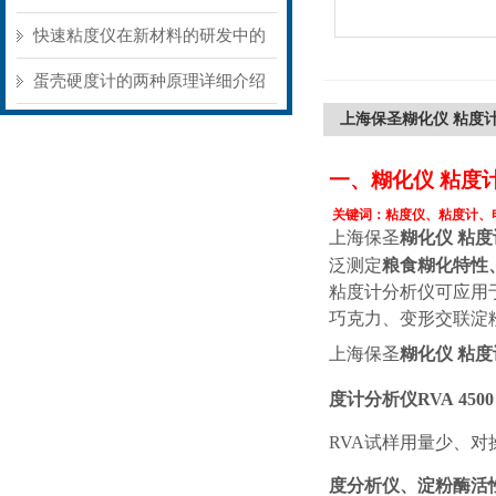
景不同存在明显差异
快速粘度仪在新材料的研发中的
应用
蛋壳硬度计的两种原理详细介绍
上海保圣糊化仪 粘度
一、
糊化仪
粘度
关键词：粘度仪、粘度计、
上海保圣
糊化仪
粘度
泛测定
粮食糊化特性
粘度计分析仪
可应用
巧克力、变形交联淀
上海保圣
糊化仪
粘度
度计分析仪
RVA 4500
RVA试样用量少、
度分析仪、淀粉酶活