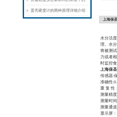
应用
蛋壳硬度计的两种原理详细介绍
上海保
水分活度
理。水分
将被测试
力或者相
时监控食
上海保圣
传感器:
准确性:0.
重 复 性：
测量精度：
测量时间:
测量通道
显示屏：