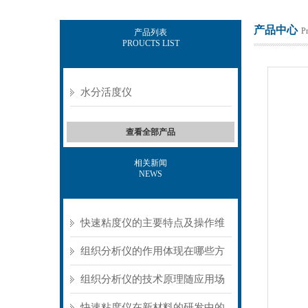
产品中心
P
产品列表
PROUCTS LIST
上海保圣实业发展有限公司
水分活度仪
查看全部产品
相关新闻
NEWS
快速粘度仪的主要特点及操作维
护方式
组织分析仪的作用体现在哪些方
面？
组织分析仪的技术原理随应用场
景不同存在明显差异
快速粘度仪在新材料的研发中的