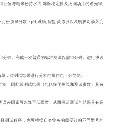
A)特征值与糯米粉持水力,冻融稳定性及汤圆汤汁的透光率,
淀粉质量分数下pH,蔗糖,食盐,黄原胶以及明胶对荸荠淀
4℃/分钟。完成一次普通的标准测试仅需13分钟。进行快速
常简单，对测试结果进行分析的操作也十分简便。
控制，因此其测试结果（包括糊化曲线和测试参数）具有
为误差因素可以降至低限度，从而保证测试的结果具有高
选择测试程序，也可根据自身业务的需要订购不同型号的