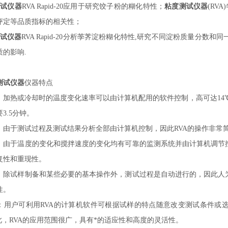
测试仪器
RVA Rapid-
20
应用于研究饺子粉的糊化特性；
粘度测试仪器
(RV
评定等品质指标的相关性；
试仪器
RVA Rapid-
20
分析荸荠淀粉糊化特性
,研究不同淀粉质量分数和同一
质的影响.
测试仪器
仪器特点
：加热或冷却时的温度变化速率可以由计算机配用的软件控制，高可达
1
3.5分钟。
：由于测试过程及测试结果分析全部由计算机控制，因此
RVA的操作非
：由于温度的变化和搅拌速度的变化均有可靠的监测系统并由计算机调节
复性和重现性。
：除试样制备和某些必要的基本操作外，测试过程是自动进行的，因此人
性。
：用户可利用
RVA的计算机软件可根据试样的特点随意改变测试条件或
因此，RVA的应用范围很广，具有*的适应性和高度的灵活性。