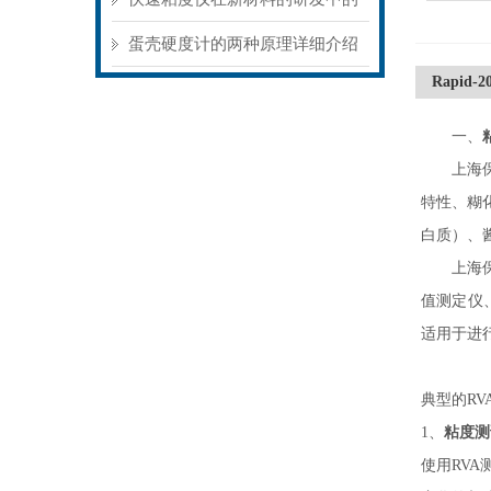
应用
蛋壳硬度计的两种原理详细介绍
Rapid
一、
上海
特性、糊
白质）、
上海
值测定仪、澳
适用于进
典型的
R
1、
粘度测
使用
RV