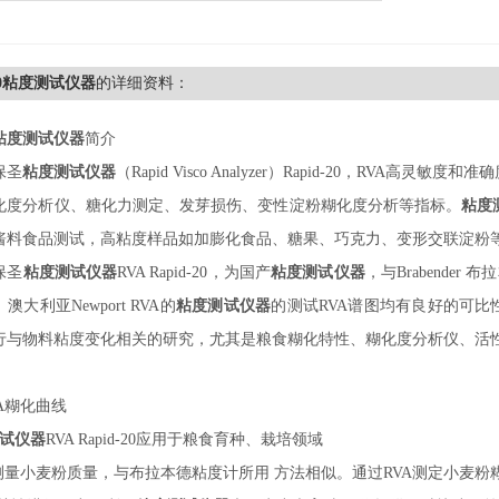
-20粘度测试仪器
的详细资料：
粘度测试仪器
简介
保圣
粘度测试仪器
（
Rapid Visco Analyzer）Rapid-
20
，
RVA高灵敏度和准
化度分析仪、糖化力测定、发芽损伤、变性淀粉糊化度分析等指标。
粘度
酱料食品测试，高粘度样品如加膨化食品、糖果、巧克力、变形交联淀粉
保圣
粘度测试仪器
RVA Rapid-
20
，为国产
粘度测试仪器
，与
Brabender
大利亚Newport RVA的
粘度测试仪器
的测试
RVA谱图均有良好的可比
行与物料粘度变化相关的研究，尤其是粮食糊化特性、糊化度分析仪、活
VA糊化曲线
试仪器
RVA Rapid-
20
应用于粮食育种、栽培领域
A测量小麦粉质量，与布拉本德粘度计所用 方法相似。通过RVA测定小麦