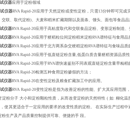
试仪器
应用于淀粉领域
测试仪器
RVA Rapid-
20
应用于天然淀粉或变性淀粉，只需
13分钟即可完成
、交联、取代淀粉)、大麦和稻米贮藏期限以及面条、馒头、面包等食品品
试仪器
RVA Rapid-
20
应用于高粘度取代和交联食品淀粉、变形淀粉制造、
试仪器
RVA Rapid-
20
应用于粳稻粒位间淀粉稻米淀粉
RVA谱特征与食用
试仪器
RVA Rapid-
20
应用于北方两系杂交粳稻淀粉
RVA谱特征与食味品质
试仪器
RVA Rapid-
20
应用于低直链淀粉含量
,低蛋白质含量粳稻资源品质
试仪器
RVA Rapid-
20
应用于
RVA谱快速鉴别不同表观直链淀粉含量早籼稻
试仪器
RVA Rapid-
20
检测五种食用淀粉掺假的方法；
试仪器
RVA Rapid-
20
在变性淀粉及粮食贮藏加工中的应用。
试仪器
RVA Rapid-
20
变性淀粉是指为改善淀粉的性能、扩大其应用范围
变淀粉分子
大小和淀粉颗粒性质，从而改变淀粉的天然特性
( 如: 糊
) ，使其更适合于一定应用的要求的改变性质的淀粉。 在实际生产过程中
淀粉生产及产品质量控制提供可靠、便捷的手
段。