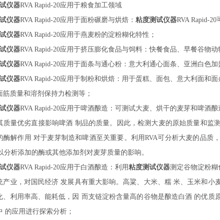
试仪器
RVA Rapid-
20
应用于粮食加工领域
试仪器
RVA Rapid-
20
应用于面粉碾磨与烘焙：
粘度测试仪器
RVA Rapid-
20
试仪器
RVA Rapid-
20
应用于燕麦粉的淀粉糊化特性；
试仪器
RVA Rapid-
20
应用于挤压膨化食品与饲料：快餐食品、早餐谷物动
试仪器
RVA Rapid-
20
应用于面条与通心粉：意大利通心面条、亚洲白色加
试仪器
RVA Rapid-
20
应用于制粉和烘焙：用于蛋糕、面包、意大利面和面
面筋质量和溶剂保持力检测等；
试仪器
RVA Rapid-
20
应用于啤酒酿造：可测试大麦、烘干的麦芽和啤酒酿
其质量优劣直接影响啤酒
制品的质量。因此，检测大麦的原始质量和监
的酶解作用
对于麦芽制造和啤酒至关重要。利用
RVA可分析大麦的品质
 可以分析添加的酶或其他添加剂对麦芽质量的影响。
试仪器
RVA Rapid-
20
应用于白酒酿造：利用
粘度测试仪器
测定谷物淀粉糊
统产业，对国民经济
发展具有重大影响。高粱、大米、糯
米、玉米和小
化、利用率高、能耗低，因
而支链淀粉含量高的谷物是酿造白酒
的优质
中
的应用进行探索分析；