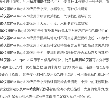
 关性进行研究。利用
粘度测试仪器
也可为小麦育种
工作提供一种快速、简
试仪器
RVA Rapid-
20
应用于小麦、水稻杂交、育种领域研究
试仪器
RVA Rapid-
20
应用于粮食发芽损伤、气候损伤领域研究
试仪器
RVA Rapid-
20
应用于大麦、小麦、水稻储存领域研究
测试仪器
RVA Rapid-
20
应用于生育类型与施氮水平对粳稻淀粉
RVA谱特性
试仪器
RVA Rapid-
20
应用于播期与地点对不同生态类型粳稻淀粉
RVA谱
试仪器
RVA Rapid-
20
应用于小麦品种淀粉特性变异及其与面条品质关系的
试仪器
RVA Rapid-
20
应用于冬小麦旗叶蔗糖和籽粒淀粉合成动态及与其有
试仪器
RVA Rapid-
20
应用于水稻品质评价，使用
粘度测试仪器
可以分析
米达到佳状态时，仍有相当数
量的未凝胶化的物质存在。储藏年限也影
较硬而且松散。
这些变化都可以使用
RVA进行监测，可用峰值粘性和回生
试仪器
RVA Rapid-
20
应用于小麦粉破损淀粉含量测定，小麦中的淀粉颗粒
破损淀粉测定仪及RVA
粘度测试仪器
都能检测小麦粉品质，大麦的发芽力
,
速黏度分析仪表征籼米陈化过程中蛋白质与淀粉相互作用的研究。