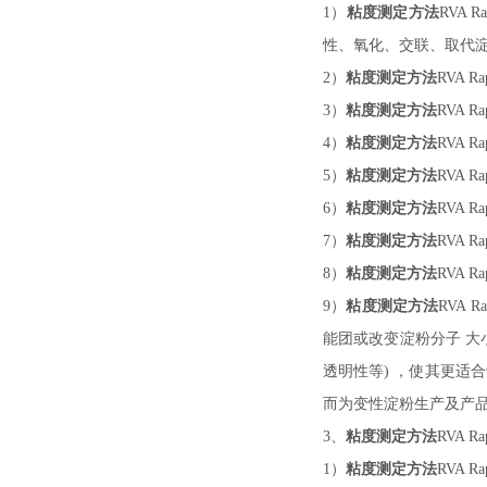
1）
粘度测定方法
RVA Ra
性、氧化、交联、取代
2）
粘度测定方法
RVA Ra
3）
粘度测定方法
RVA Ra
4）
粘度测定方法
RVA Ra
5）
粘度测定方法
RVA Ra
6）
粘度测定方法
RVA Ra
7
）
粘度测定方法
RVA Ra
8
）
粘度测定方法
RVA Ra
9
）
粘度测定方法
RVA Ra
能团或改变淀粉分子
大
透明性等) ，使其更适
而为变性淀粉生产及产
3、
粘度测定方法
RVA Ra
1）
粘度测定方法
RVA Ra