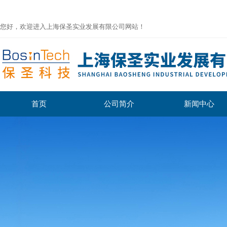
您好，欢迎进入上海保圣实业发展有限公司网站！
首页
公司简介
新闻中心