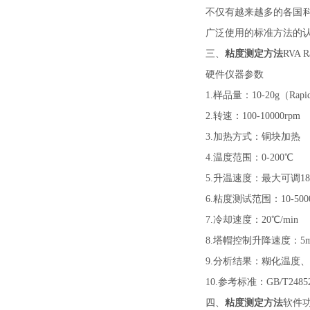
不仅有越来越多的各国
广泛使用的标准方法的
三、
粘度测定方法
RVA R
硬件仪器参数
1.样品量：10-
20
g（Rapi
2.转速：100-10000rpm
3.加热方式：铜块加热
4.温度范围：0-
20
0℃
5.升温速度：最大可调18℃
6.粘度测试范围：10-5000
7.冷却速度：
20
℃/min
8.塔帽控制升降速度：5mm
9.分析结果：糊化温度
10.参考标准：GB/T24852-
四、
粘度测定方法
软件