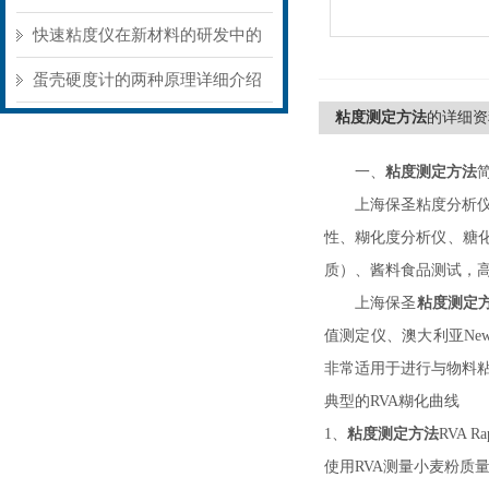
景不同存在明显差异
快速粘度仪在新材料的研发中的
应用
蛋壳硬度计的两种原理详细介绍
粘度测定方法
的详细资
一、
粘度测定方法
上海保圣粘度分析
性、糊化度分析仪、糖
质）、酱料食品测试，
上海保圣
粘度测定
值测定仪、澳大利亚Newpo
非常适用于进行与物料
典型的
RVA糊化曲线
1、
粘度测定方法
RVA Ra
使用
RVA测量小麦粉质