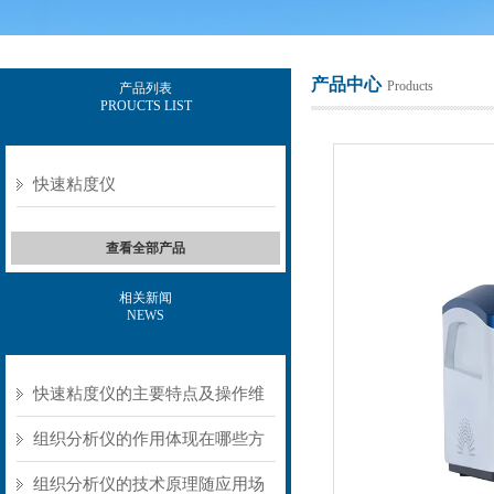
产品中心
Products
产品列表
PROUCTS LIST
上海保圣实业发展有限公司
快速粘度仪
查看全部产品
相关新闻
NEWS
快速粘度仪的主要特点及操作维
护方式
组织分析仪的作用体现在哪些方
面？
组织分析仪的技术原理随应用场