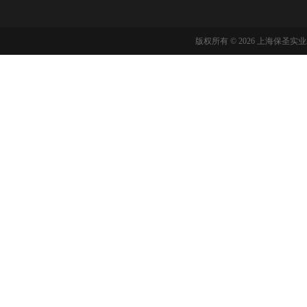
版权所有 © 2026 上海保圣实